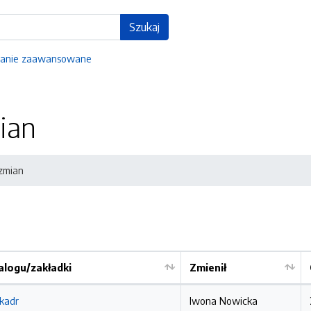
Szukaj
anie zaawansowane
ian
 zmian
logu/zakładki
Zmienił
 kadr
Iwona Nowicka