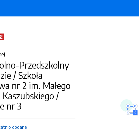
nej
kolno-Przedszkolny
zie / Szkoła
a nr 2 im. Małego
 Kaszubskiego /
e nr 3
tatnio dodane