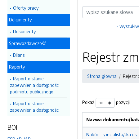
Oferty pracy
Wyszukiwarka
Dokumenty
wyszukiw
Dokumenty
Sprawozdawczość
Rejestr zm
Bilans
Raporty
Strona główna
Rejestr
Raport o stanie
zapewnienia dostępności
podmiotu publicznego
Pokaż
pozycji
Raport o stanie
zapewnienia dostępności
Nazwa dokumentu/kata
BOI
Nabór - specjalista/tka ds.