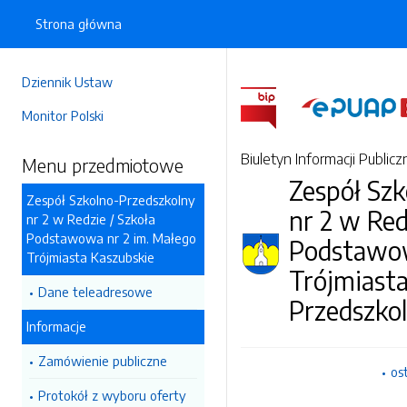
Strona główna
Dziennik Ustaw
Monitor Polski
Biuletyn Informacji Publicz
Menu przedmiotowe
Zespół Sz
Zespół Szkolno-Przedszkolny
nr 2 w Red
nr 2 w Redzie / Szkoła
Podstawowa nr 2 im. Małego
Podstawow
Trójmiasta Kaszubskie
Trójmiasta
Dane teleadresowe
Przedszkol
Informacje
Zamówienie publiczne
os
Protokół z wyboru oferty