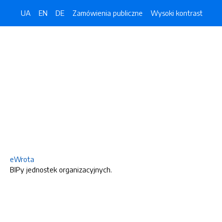
UA
EN
DE
Zamówienia publiczne
Wysoki kontrast
eWrota
BIPy jednostek organizacyjnych.